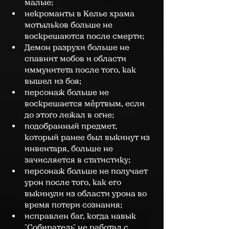
малые;
некроманты в Келье храма 
мотыльков больше не 
воскрешаются после смерти;
Демон разрухи больше не 
спавнит мобов и области 
иммунитета после того, как 
вышел из боя;
персонаж больше не 
воскрешается мёртвым, если 
до этого лежал в огне;
подобранный предмет, 
который ранее был выкинут из 
инвентаря, больше не 
зачисляется в статистику;
персонаж больше не получает 
урон после того, как его 
выкинули из области урона во 
время потери сознания;
исправлен баг, когда навык 
"Собиратель" не работал с 