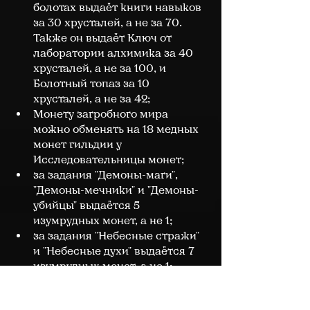
болотах выдаёт книги навыков 
за 30 хрусталей, а не за 70. 
Также он выдаёт Ключ от 
лаборатории алхимика за 40 
хрусталей, а не за 100, и 
Болотный топаз за 10 
хрусталей, а не за 42;
Монету загробного мира 
можно обменять на 18 медных 
монет гильдии у 
Исследовательницы монет;
за задания "Демоны-маги", 
"Демоны-мечники" и "Демоны-
убийцы" выдаётся 5 
изумрудных монет, а не 1;
за задания "Небесные стражи" 
и "Небесные духи" выдаётся 7 
изумрудных монет, а не 1;
обновлена графика ресурсов, 
растущих на локациях;